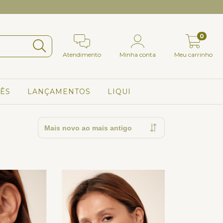
Primeira compra? Use o 
0
Atendimento
Minha conta
Meu carrinho
ÊS
LANÇAMENTOS
LIQUI