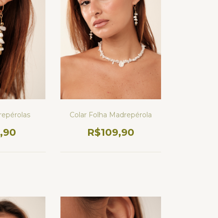
Colar Folha Madrepérola
repérolas
R$109,90
,90