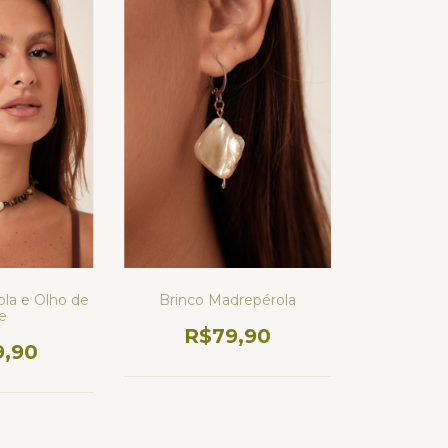
ola e Olho de
Brinco Madrepérola
re
R$79,90
9,90