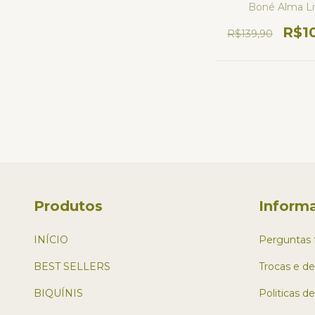
Boné Alma Li
R$1
R$139,90
Produtos
Inform
INÍCIO
Perguntas 
BEST SELLERS
Trocas e d
BIQUÍNIS
Politicas d