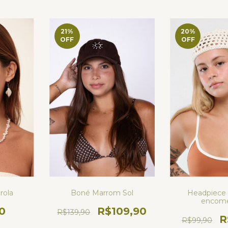
21
%
20
%
OFF
OFF
rola
Boné Marrom Sol
Headpiece 
encom
0
R$109,90
R$139,90
R
R$99,90