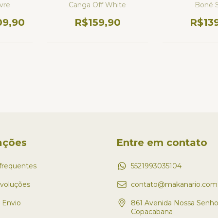
vre
Canga Off White
Boné S
09,90
R$159,90
R$13
ações
Entre em contato
frequentes
5521993035104
evoluções
contato@makanario.com.
e Envio
861 Avenida Nossa Senho
Copacabana