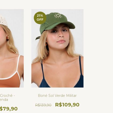
21
%
OFF
Crochê -
Boné Sol Verde Militar
enda
R$109,90
R$139,90
$79,90