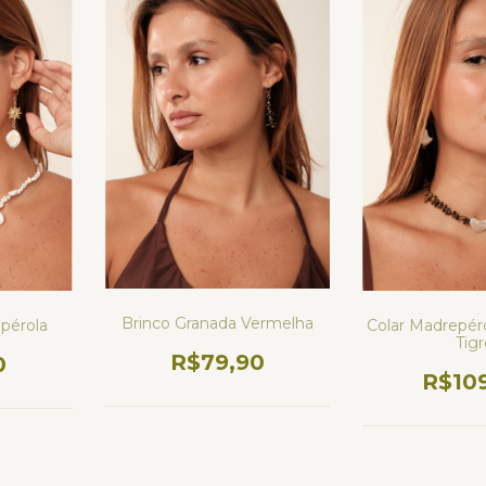
Brinco Granada Vermelha
Colar Madrepér
pérola
Tig
R$79,90
0
R$10