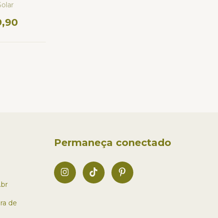
olar
9,90
Permaneça conectado
br
ra de