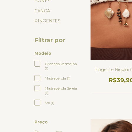
BONÉS
CANGA
PINGENTES
Filtrar por
Modelo
Granada Vermelha
(1)
Pingente Biquíni 
Madrepérola (1)
R$39,9
Madrepérola Sereia
(1)
Sol (1)
Preço
De
Até