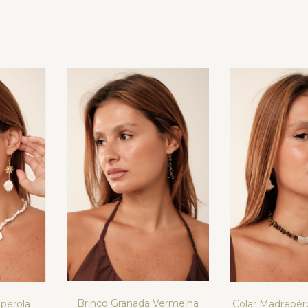
Brinco Granada Vermelha
Colar Madrepér
pérola