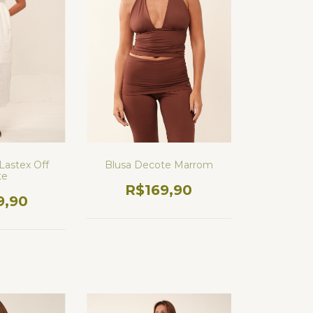
 Lastex Off
Blusa Decote Marrom
te
R$169,90
9,90