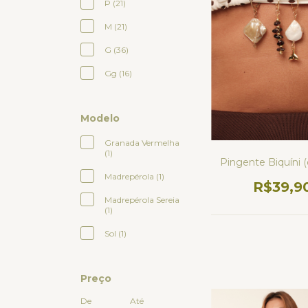
P (21)
M (21)
G (36)
Gg (16)
Modelo
Granada Vermelha
(1)
Pingente Biquíni 
Madrepérola (1)
R$39,9
Madrepérola Sereia
(1)
Sol (1)
Preço
De
Até