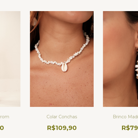
arrom
Colar Conchas
Brinco Mad
90
R$109,90
R$79