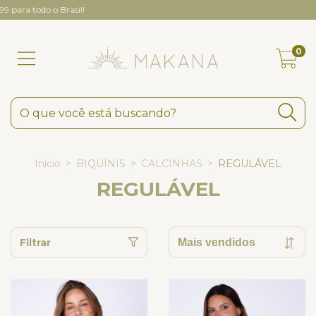
ra todo o Brasil!
0
Início
>
BIQUÍNIS
>
CALCINHAS
>
REGULÁVEL
REGULÁVEL
Filtrar