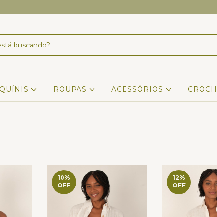
IQUÍNIS
ROUPAS
ACESSÓRIOS
CROCH
10
%
12
%
OFF
OFF