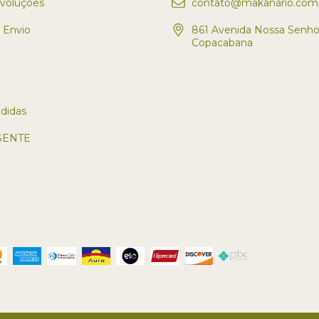
evoluções
contato@makanario.com.
e Envio
861 Avenida Nossa Senho
Copacabana
didas
SENTE