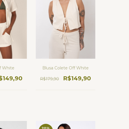
Blusa Colete Off White
f White
R$149,90
$149,90
R$179,90
20
%