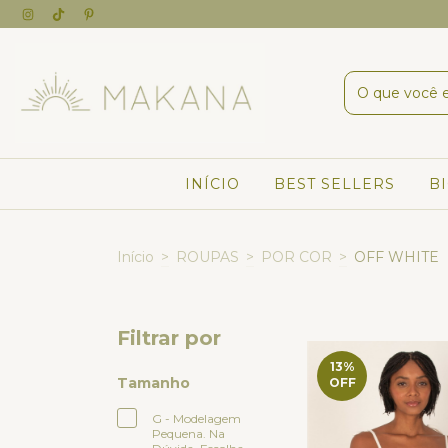
INÍCIO
BEST SELLERS
B
Início
>
ROUPAS
>
POR COR
>
OFF WHITE
Filtrar por
13
%
Tamanho
OFF
G - Modelagem
Pequena. Na