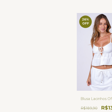
26
%
OFF
Blusa Lacinhos Of
R$1
R$189,90