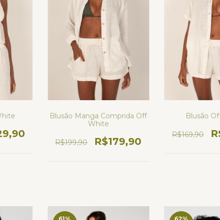
Blusão Manga Comprida Off
White
Blusão Of
White
29,90
R
R$169,90
R$179,90
R$199,90
61
%
62
%