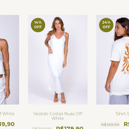
14
%
24
%
OFF
OFF
Vestido Costas Nuas Off
f White
Tshirt 
White
39,90
R
R$169,90
R$179,90