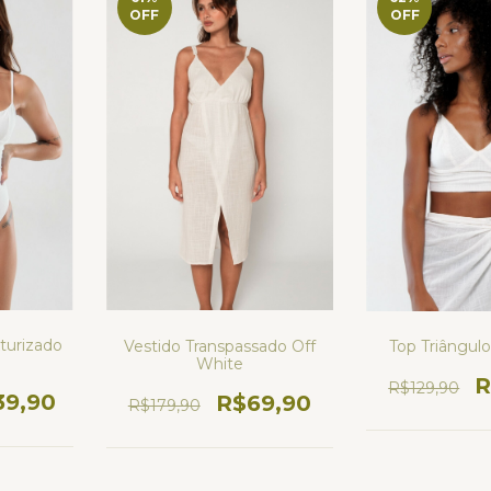
OFF
OFF
turizado
Vestido Transpassado Off
Top Triângul
White
R
R$129,90
39,90
R$69,90
R$179,90