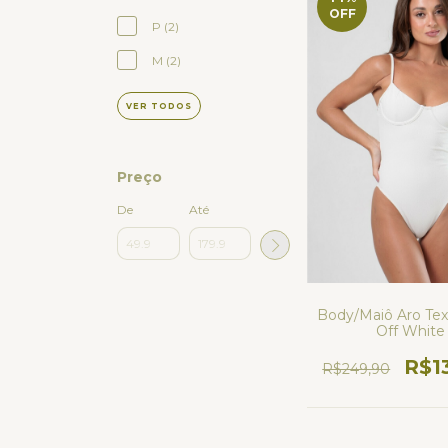
OFF
P (2)
M (2)
VER TODOS
Preço
De
Até
Body/Maiô Aro Tex
Off White
R$1
R$249,90