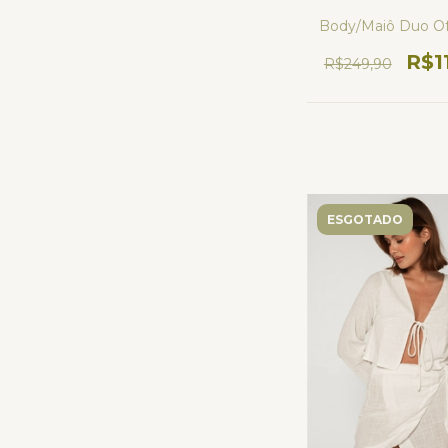
Body/Maiô Duo Of
R$1
R$249,90
ESGOTADO