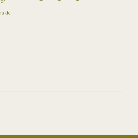
br
ra de