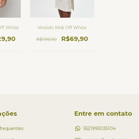
Off White
Vestido Midi Off White
29,90
R$69,90
R$199,90
ações
Entre em contato
frequentes
5521993035104