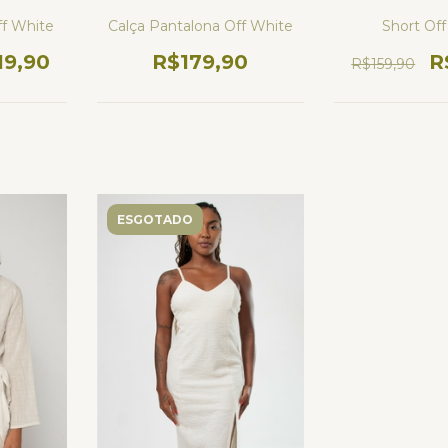
f White
Calça Pantalona Off White
Short Of
19,90
R$179,90
R
R$159,90
ESGOTADO