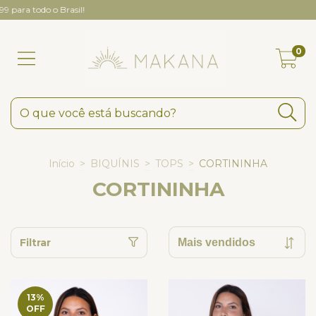
ara todo o Brasil!
0
Início
>
BIQUÍNIS
>
TOPS
>
CORTININHA
CORTININHA
Filtrar
13
%
OFF