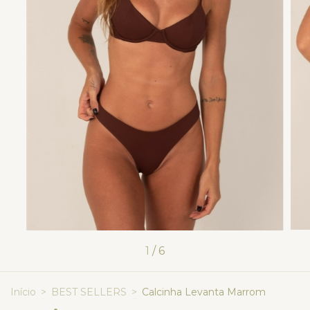
1
/
6
Início
>
BEST SELLERS
>
Calcinha Levanta Marrom