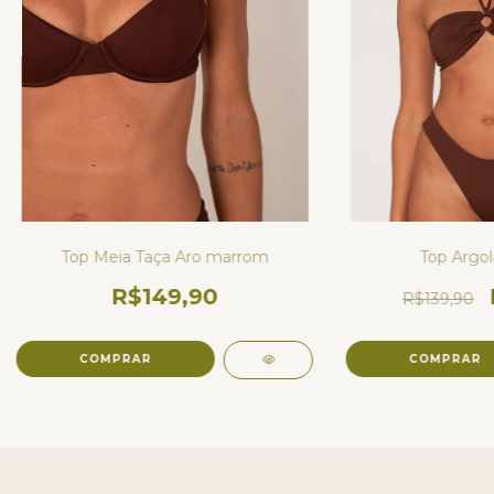
Top Meia Taça Aro marrom
Top Argo
R$149,90
R$139,90
COMPRAR
COMPRAR