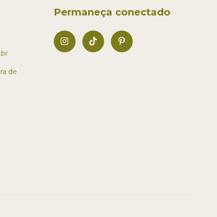
Permaneça conectado
br
ra de