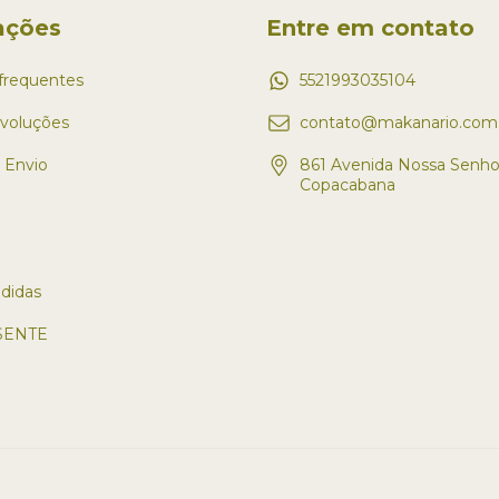
ações
Entre em contato
frequentes
5521993035104
evoluções
contato@makanario.com.
e Envio
861 Avenida Nossa Senho
Copacabana
didas
SENTE