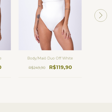
Body/Maiô Duo Off White
e
Saia 
R$119,90
0
R$249,90
R$199,