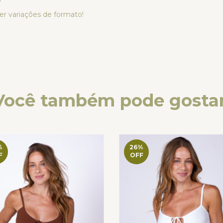
er variações de formato!
Você também pode gostar
%
26
%
F
OFF