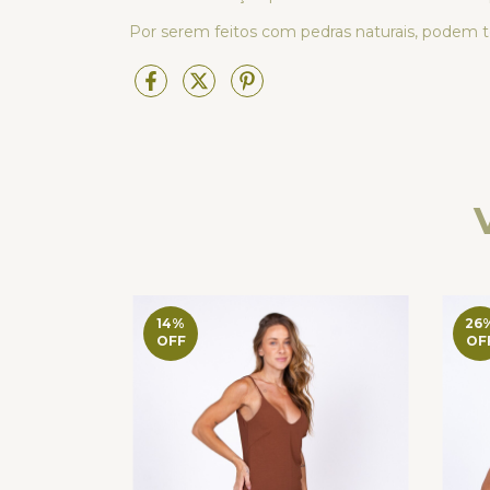
Por serem feitos com pedras naturais, podem t
14
%
26
OFF
OF