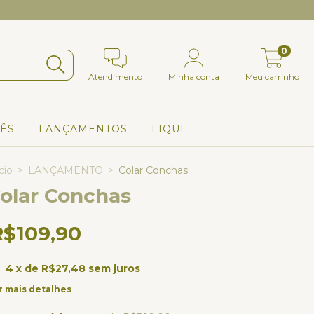
Primeira compra? Use o
0
Atendimento
Minha conta
Meu carrinho
ÊS
LANÇAMENTOS
LIQUI
cio
>
LANÇAMENTO
>
Colar Conchas
olar Conchas
R$109,90
4
x de
R$27,48
sem juros
r mais detalhes