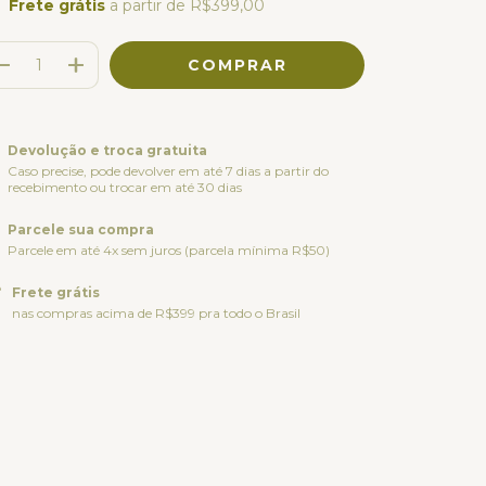
Frete grátis
a partir de
R$399,00
Devolução e troca gratuita
Caso precise, pode devolver em até 7 dias a partir do
recebimento ou trocar em até 30 dias
Parcele sua compra
Parcele em até 4x sem juros (parcela mínima R$50)
Frete grátis
nas compras acima de R$399 pra todo o Brasil