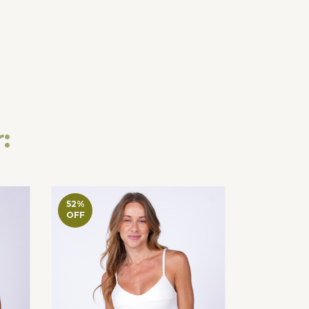
:
52
%
15
%
OFF
OFF