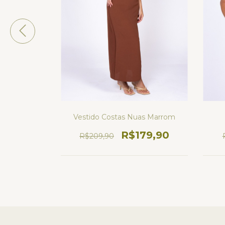
da
Vestido Costas Nuas Marrom
90
R$179,90
R$209,90