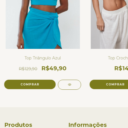
Top Triângulo Azul
Top Crochê
R$49,90
R$14
R$129,90
COMPRAR
Produtos
Informações